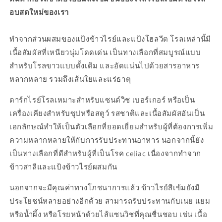
เข้ม
เข้ม
อบสดใหม่ของเรา
1
1
ชิ้น
ชิ้น
ทำจากส่วนผสมของแป้งข้าวไรย์และแป้งโฮลวีต โรลเหล่านี้มี
เนื้อสัมผัสที่เหนียวนุ่มโดดเด่น เป็นทางเลือกที่สมบูรณ์แบบ
สำหรับโรลขาวแบบดั้งเดิม และอัดแน่นไปด้วยสารอาหาร
หลากหลาย รวมถึงเส้นใยและแร่ธาตุ
ดาร์กไรย์โรลเหมาะสำหรับแซนด์วิช เบอร์เกอร์ หรือเป็น
เครื่องเคียงสำหรับซุปหรือสตูว์ รสชาติและเนื้อสัมผัสอันเป็น
เอกลักษณ์ทำให้เป็นตัวเลือกที่ยอดเยี่ยมสำหรับผู้ที่ต้องการเพิ่ม
ความหลากหลายให้กับการรับประทานอาหาร นอกจากนี้ยัง
เป็นทางเลือกที่ดีสำหรับผู้ที่เป็นโรค celiac เนื่องจากทำจาก
ข้าวสาลีและแป้งข้าวไรย์ผสมกัน
นอกจากจะมีคุณค่าทางโภชนาการแล้ว ข้าวไรย์สีเข้มยังมี
ประโยชน์หลายอย่างอีกด้วย สามารถรับประทานกับเนย แยม
หรือน้ำผึ้ง หรือโรยหน้าด้วยไส้แซนวิชที่คุณชื่นชอบ เช่น เนื้อ