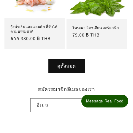
กุ้งน้ำเย็นแอตแลนติก ที่จับได้
โหระพา อิตาเลียน ออร์แกนิก
ตามธรรมชาติ
ราคา
79.00 ฿ THB
ราคา
จาก 380.00 ฿ THB
ปกติ
ปกติ
ดูทั้งหมด
สมัครสมาชิกอีเมลของเรา
Message Real Food
อีเมล
Facebook
Instagram