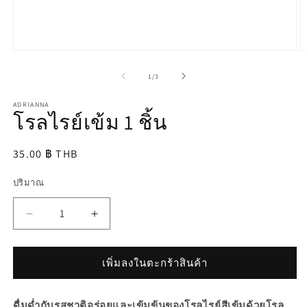
เปิด
เป
สื่อ
สื
จาก
1
/
3
1
2
ใน
ใ
ADRIANNA
โม
โ
โรลไรย์เข้ม 1 ชิ้น
ดอล
ด
ราคา
35.00 ฿ THB
ปกติ
ปริมาณ
ลด
เพิ่ม
ปริมาณ
ปริมาณ
สำหรับ
สำหรับ
เพิ่มลงในตะกร้าสินค้า
โรล
โรล
ไรย์
ไรย์
ดื่มด่ำกับรสชาติอร่อยและเข้มข้นของโรลไรย์สีเข้มด้วยโรล