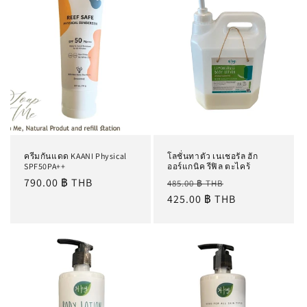
ครีมกันแดด KAANI Physical
โลชั่นทาตัว เนเชอรัล ฮัก
SPF50PA++
ออร์แกนิค รีฟิล ตะไคร้
ราคา
790.00 ฿ THB
ราคา
ราคา
485.00 ฿ THB
ปกติ
ปกติ
425.00 ฿ THB
โปรโมชัน