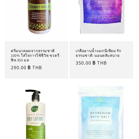
ครีมนวดผมจากธรรมชาติ
เกลืออาบน้ำแมกนีเซียม รัก
100% ใส่ใจการใช้ชีวิต ขวดรี
ธรรมชาติ: นอนหลับสบาย
ฟิล 350 มล
ราคา
350.00 ฿ THB
ราคา
290.00 ฿ THB
ปกติ
ปกติ