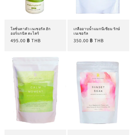
โลชั่นทาตัว เนเชอรัล ฮัก
เกลืออาบน้ำแมกนีเซียม รักษ์
ออร์แกนิค ตะไคร้
เนเชอรัล
ราคา
495.00 ฿ THB
ราคา
350.00 ฿ THB
ปกติ
ปกติ