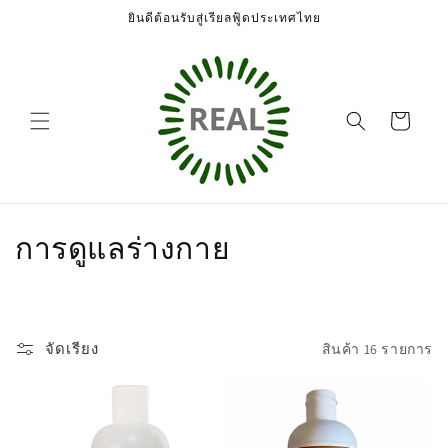
ข้ามไป
ยินดีต้อนรับสู่เรียลฟู้ดประเทศไทย
ยัง
เนื้อหา
ตะกร้า
สินค้า
ค
การดูแลร่างกาย
อ
ล
จัดเรียง
สินค้า 16 รายการ
เ
ล
ก