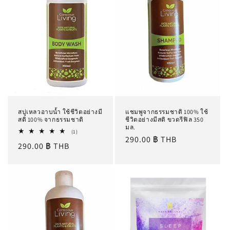
ชั
น
:
สบู่เหลวอาบน้ำ ใช้ชีวิตอย่างมี
แชมพูจากธรรมชาติ 100% ใช้
สติ 100% จากธรรมชาติ
ชีวิตอย่างมีสติ ขวดรีฟิล 350
มล.
1
(1)
ราคา
290.00 ฿ THB
รีวิว
ราคา
290.00 ฿ THB
ทั้งหมด
ปกติ
ปกติ