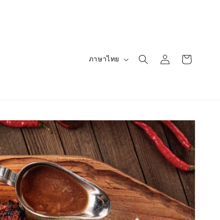
ตะกร้า
เข้าสู่
ภ
ภาษาไทย
สินค้า
ระบบ
า
ษ
า