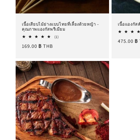
เนื้อเสียบไม้ย่างแบบไทยที่เลี้ยงด้วยหญ้า –
เนื้อแองกัสส
คุณภาพแองกัสพรีเมียม
1
(1)
ราคา
475.00 ฿
รีวิว
ราคา
169.00 ฿ THB
ทั้งหมด
ปกติ
ปกติ