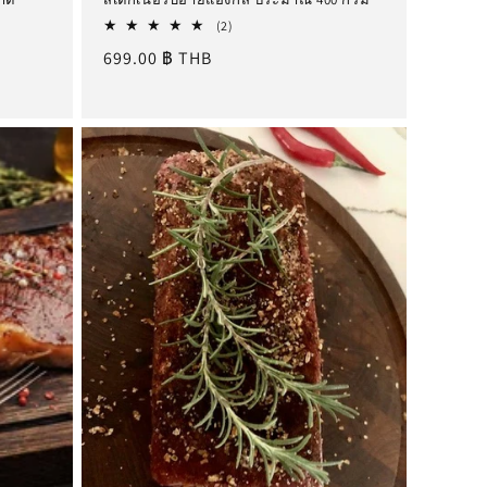
2
(2)
รีวิว
ราคา
699.00 ฿ THB
ทั้งหมด
ปกติ