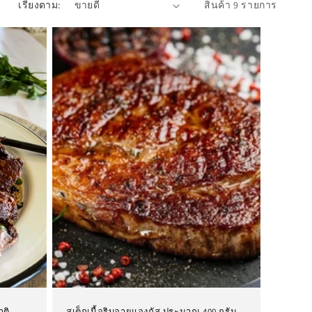
เรียงตาม:
สินค้า 9 รายการ
าติ
สเต็กเนื้อริบอายแองกัส ประมาณ 400 กรัม