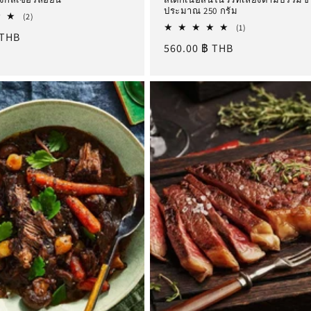
ประมาณ 250 กรัม
2
(2)
รีวิว
1
(1)
 THB
ทั้งหมด
รีวิว
ราคา
560.00 ฿ THB
ทั้งหมด
ปกติ