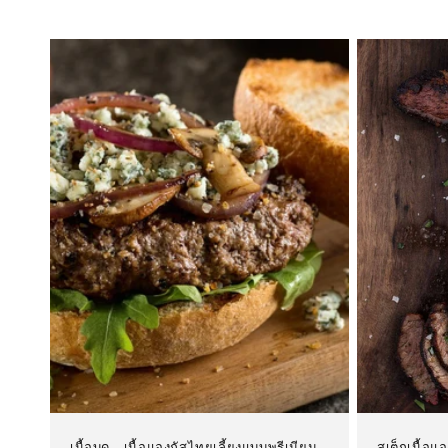
เนื้อบด – เนื้อแองกัสไทยเลี้ยงแบบพรีเมียม
สเต็กเนื้อแ