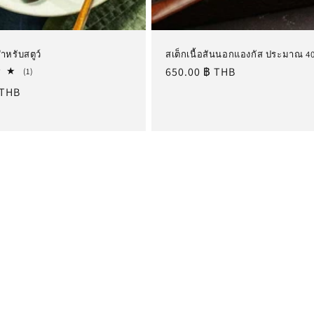
ำหรับสตูว์
สเต็กเนื้อสันนอกแองกัส ประมาณ 40
ราคา
650.00 ฿ THB
1
(1)
รีวิว
ปกติ
 THB
ทั้งหมด