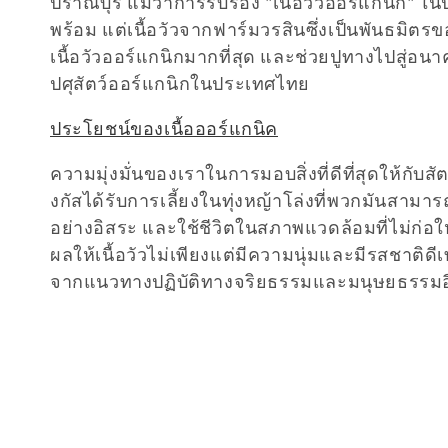
เ
ปราณบุรี แม้ว่าการรับรอง "เนื้อวัวออร์แกนิก" 
พร้อม แต่เนื้อวัวจากฟาร์มวรสินซึ่งเป็นพันธมิตรข
ล
เนื้อวัวออร์แกนิกมากที่สุด และช่วยปูทางไปสู่
ปศุสัตว์ออร์แกนิกในประเทศไทย
ก
ประโยชน์ของเนื้อออร์แกนิค
ชั
ความมุ่งมั่นของเราในการมอบสิ่งที่ดีที่สุดให้กับสัต
งกัสได้รับการเลี้ยงในทุ่งหญ้าโล่งที่พวกมันสามาร
น
อย่างอิสระ และใช้ชีวิตในสภาพแวดล้อมที่ไม่ก่อใ
ผลให้เนื้อวัวไม่เพียงแต่มีความนุ่มและมีรสชาติดีเ
:
จากแนวทางปฏิบัติทางจริยธรรมและมนุษยธรรมอ