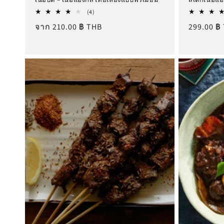
4
(4)
รีวิว
ราคา
จาก 210.00 ฿ THB
ราคา
299.00 ฿
ทั้งหมด
ปกติ
ปกติ