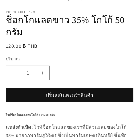
PHU WICHIT FARM
ช็อกโกแลตขาว 35% โกโก้ 50
กรัม
ราคา
120.00 ฿ THB
ปกติ
ปริมาณ
ลด
เพิ่ม
ปริมาณ
ปริมาณ
สำหรับ
สำหรับ
เพิ่มลงในตะกร้าสินค้า
ช็อกโกแลต
ช็อกโกแลต
ขาว
ขาว
ไวท์ช็อกโกแลตผสมโกโก้ 35% 50 กรัม
35%
35%
แหล่งกำเนิด:
ไวท์ช็อกโกแลตของเราที่มีส่วนผสมของโกโก้
โกโก้
โกโก้
35% มาจากฟาร์มภูวิจิตร ซึ่งเป็นฟาร์มเกษตรอินทรีย์ ขึ้นชื่อ
50
50