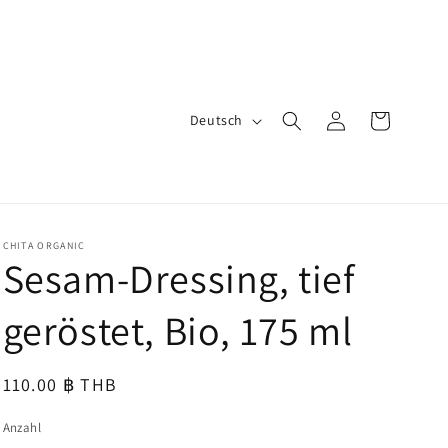
S
Warenkorb
Einloggen
Deutsch
p
r
a
c
CHITA ORGANIC
Sesam-Dressing, tief
h
e
geröstet, Bio, 175 ml
Normaler
110.00 ฿ THB
Preis
Anzahl