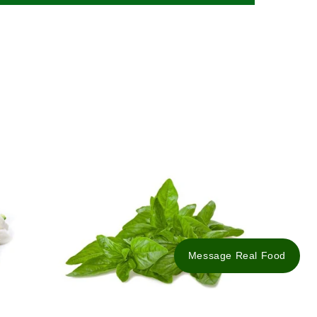
Message Real Food
ildfang