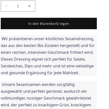
Verringere
Erhöhe
die
die
Menge
Menge
für
für
In den Warenkorb legen
Sesam-
Sesam-
Dressing,
Dressing,
 Wir präsentieren unser köstliches Sesamdressing, 
tief
tief
geröstet,
geröstet,
das aus den besten Bio-Zutaten hergestellt und für 
Bio,
Bio,
einen reichen, intensiven Geschmack frittiert wird. 
175
175
Dieses Dressing eignet sich perfekt für Salate, 
ml
ml
Sandwiches, Dips und mehr und ist eine vielseitige 
und gesunde Ergänzung für jede Mahlzeit. 
 Unsere Sesamsamen werden sorgfältig 
ausgewählt und perfekt geröstet, wodurch ein 
vollmundiger, nussiger Geschmack gewährleistet 
wird, der perfekt zu knackigem Grün, knackigem 