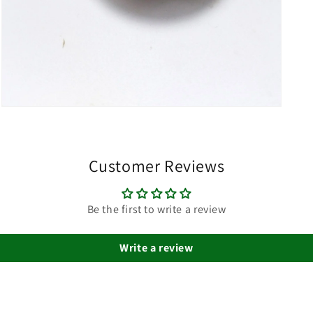
Medien
3
in
Modal
öffnen
Customer Reviews
Be the first to write a review
Write a review