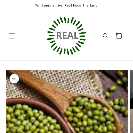
Direkt
Willkommen bei Real Food Thailand
zum
Inhalt
Warenkorb
oduktinformationen
ringen