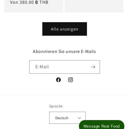
Preis
Normaler
Von 380.00 ฿ THB
Preis
Alle anzeigen
Abonnieren Sie unsere E-Mails
E-Mail
Facebook
Instagram
Sprache
Deutsch
Message Real Food