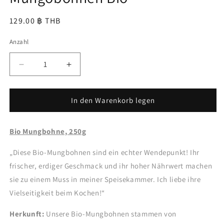
Normaler
129.00 ฿ THB
Preis
Anzahl
Verringere
Erhöhe
die
die
Menge
Menge
für
für
In den Warenkorb legen
Mungobohnen
Mungobohnen
Bio
Bio
Bio Mungbohne, 250g
„Diese Bio-Mungbohnen sind ein echter Wendepunkt! Ihr
frischer, erdiger Geschmack und ihr hoher Nährwert machen
sie zu einem Muss in meiner Speisekammer. Ich liebe ihre
Vielseitigkeit beim Kochen!“
Herkunft:
Unsere Bio-Mungbohnen stammen von