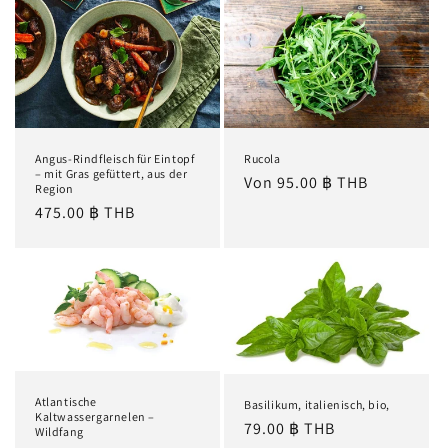
Angus-Rindfleisch für Eintopf
Rucola
– mit Gras gefüttert, aus der
Normaler
Von 95.00 ฿ THB
Region
Preis
Normaler
475.00 ฿ THB
Preis
Atlantische
Basilikum, italienisch, bio,
Kaltwassergarnelen –
Normaler
79.00 ฿ THB
Wildfang