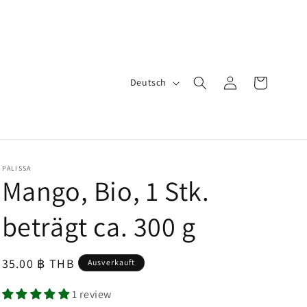
S
Einloggen
Warenkorb
Deutsch
p
r
a
c
PALISSA
Mango, Bio, 1 Stk.
h
e
beträgt ca. 300 g
Normaler
35.00 ฿ THB
Ausverkauft
Preis
1 review