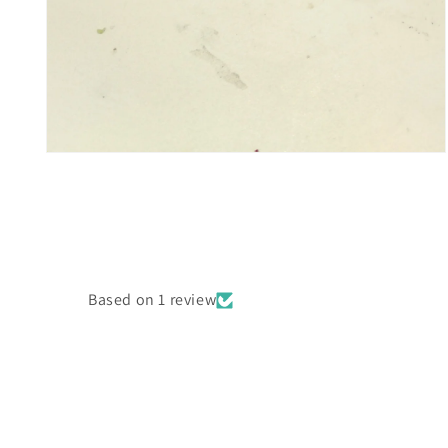
Medien
2
in
Modal
öffnen
Based on 1 review