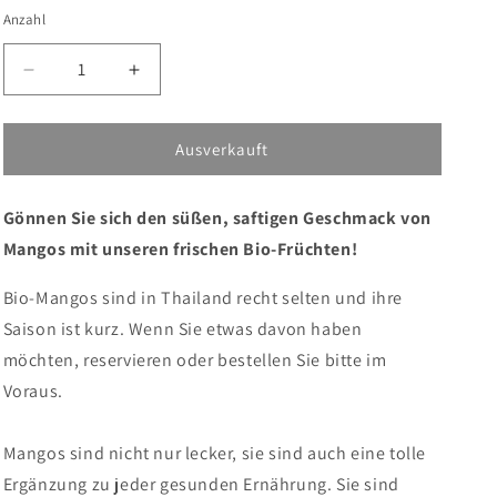
Anzahl
Verringere
Erhöhe
die
die
Menge
Menge
für
für
Ausverkauft
Mango,
Mango,
Bio,
Bio,
Gönnen Sie sich den süßen, saftigen Geschmack von
1
1
Stk.
Stk.
Mangos mit unseren frischen Bio-Früchten!
beträgt
beträgt
ca.
ca.
Bio-Mangos sind in Thailand recht selten und ihre
300
300
Saison ist kurz. Wenn Sie etwas davon haben
g
g
möchten, reservieren oder bestellen Sie bitte im
Voraus.
Mangos sind nicht nur lecker, sie sind auch eine tolle
Ergänzung zu jeder gesunden Ernährung. Sie sind