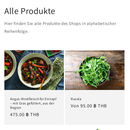
Alle Produkte
Hier finden Sie alle Produkte des Shops in alphabetischer
Reihenfolge.
Angus-Rindfleisch für Eintopf
Rucola
– mit Gras gefüttert, aus der
Normaler
Von 95.00 ฿ THB
Region
Preis
Normaler
475.00 ฿ THB
Preis