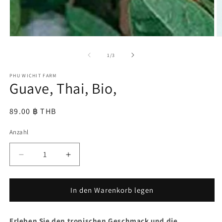
M
2
in
von
1
/
3
M
ö
PHU WICHIT FARM
Guave, Thai, Bio,
Normaler
89.00 ฿ THB
Preis
Anzahl
Verringere
Erhöhe
die
die
Menge
Menge
für
für
In den Warenkorb legen
Guave,
Guave,
Thai,
Thai,
Erleben Sie den tropischen Geschmack und die
Bio,
Bio,