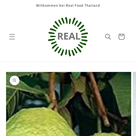
Direkt
Willkommen bei Real Food Thailand
zum
Inhalt
Warenkorb
oduktinformationen
ringen