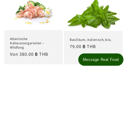
Atlantische
Basilikum, italienisch, bio,
Kaltwassergarnelen –
Normaler
79.00 ฿ THB
Wildfang
Preis
Normaler
Von 380.00 ฿ THB
Message Real Food
Preis
Alle anzeigen
Abonnieren Sie unsere E-Mails
E-Mail