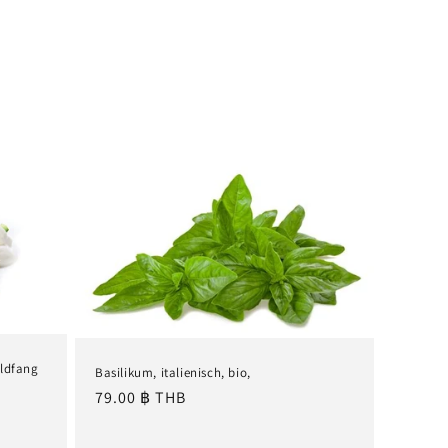
ildfang
Basilikum, italienisch, bio,
Normaler
79.00 ฿ THB
Preis