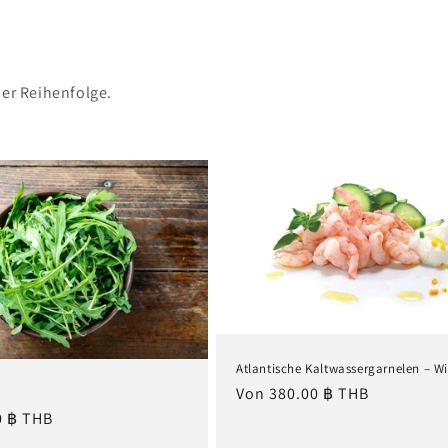
her Reihenfolge.
Atlantische Kaltwassergarnelen – W
Normaler
Von 380.00 ฿ THB
Preis
0 ฿ THB