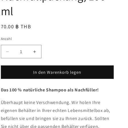
ml
Normaler
70.00 ฿ THB
Preis
Anzahl
Verringere
Erhöhe
die
die
Menge
Menge
für
für
In den Warenkorb legen
Shampoo
Shampoo
100
100
Das 100 % natürliche Shampoo als Nachfüller!
%
%
Natürlich,
Natürlich,
bewusstes
bewusstes
Überhaupt keine Verschwendung. Wir holen Ihre
Leben,
Leben,
eigenen Behälter in Ihrer echten Lebensmittelbox ab,
Nachfüllpackung,
Nachfüllpackung,
befüllen sie und bringen sie zu Ihnen zurück. Sollten
100
100
ml
ml
Sie nicht über die passenden Behälter verfügen,