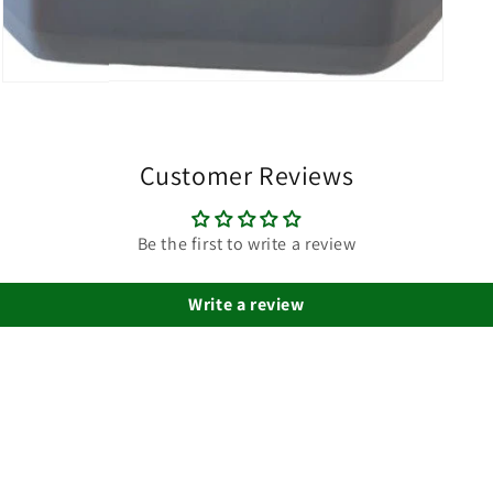
Medien
3
in
Modal
öffnen
Customer Reviews
Be the first to write a review
Write a review