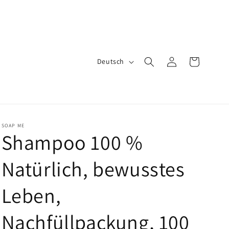
S
Einloggen
Warenkorb
Deutsch
p
r
a
c
SOAP ME
Shampoo 100 %
h
e
Natürlich, bewusstes
Leben,
Nachfüllpackung, 100