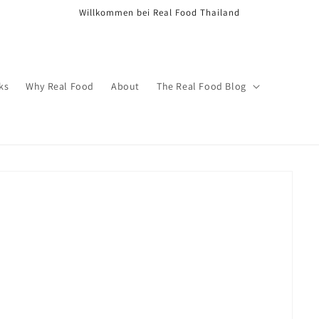
Willkommen bei Real Food Thailand
ks
Why Real Food
About
The Real Food Blog