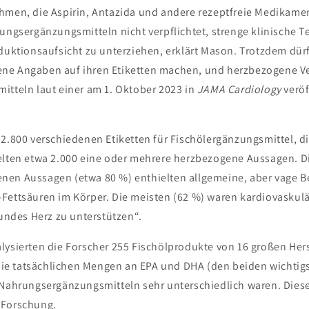
hmen, die Aspirin, Antazida und andere rezeptfreie Medikamen
rungsergänzungsmitteln nicht verpflichtet, strenge klinische 
oduktionsaufsicht zu unterziehen, erklärt Mason. Trotzdem dür
ne Angaben auf ihren Etiketten machen, und herzbezogene Ve
itteln laut einer am 1. Oktober 2023 in
JAMA Cardiology
veröf
 2.800 verschiedenen Etiketten für Fischölergänzungsmittel, di
elten etwa 2.000 eine oder mehrere herzbezogene Aussagen. D
nen Aussagen (etwa 80 %) enthielten allgemeine, aber vage 
Fettsäuren im Körper. Die meisten (62 %) waren kardiovaskul
sundes Herz zu unterstützen“.
lysierten die Forscher 255 Fischölprodukte von 16 großen Her
s die tatsächlichen Mengen an EPA und DHA (den beiden wichti
 Nahrungsergänzungsmitteln sehr unterschiedlich waren. Dies
 Forschung.