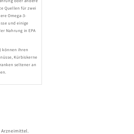
Nahrung oder andere
te Quellen für zwei
tere Omega-3-
üsse und einige
der Nahrung in EPA
n) können ihren
lnüsse, Kürbiskerne
kranken seltener an
men.
 Arzneimittel.