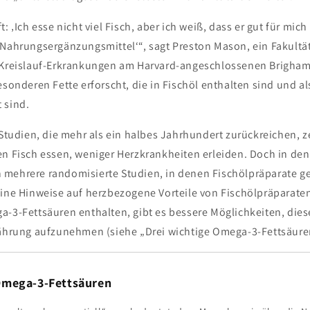
: ‚Ich esse nicht viel Fisch, aber ich weiß, dass er gut für mich
 Nahrungsergänzungsmittel‘“, sagt Preston Mason, ein Fakultä
z-Kreislauf-Erkrankungen am Harvard-angeschlossenen Brigh
esonderen Fette erforscht, die in Fischöl enthalten sind und a
 sind.
 Studien, die mehr als ein halbes Jahrhundert zurückreichen, z
en Fisch essen, weniger Herzkrankheiten erleiden. Doch in den
mehrere randomisierte Studien, in denen Fischölpräparate g
eine Hinweise auf herzbezogene Vorteile von Fischölpräparat
a-3-Fettsäuren enthalten, gibt es bessere Möglichkeiten, diese
nährung aufzunehmen (siehe „Drei wichtige Omega-3-Fettsäure
Omega-3-Fettsäuren