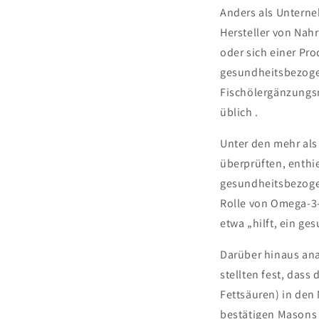
Anders als Unterne
Hersteller von Nah
oder sich einer Pr
gesundheitsbezoge
Fischölergänzungsm
üblich
.
Unter den mehr als
überprüften, enthi
gesundheitsbezoge
Rolle von Omega-3-
etwa „hilft, ein ge
Darüber hinaus ana
stellten fest, das
Fettsäuren) in den
bestätigen Masons