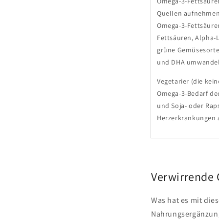
Omega-3-Fettsäuren
Quellen aufnehmen
Omega-3-Fettsäuren
Fettsäuren, Alpha-
grüne Gemüsesorten
und DHA umwandel
Vegetarier (die kei
Omega-3-Bedarf dec
und Soja- oder Rap
Herzerkrankungen al
Verwirrende
Was hat es mit dies
Nahrungsergänzungsm