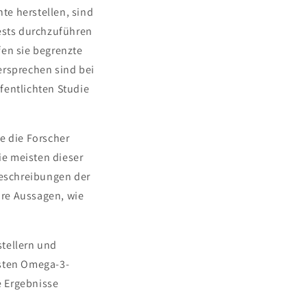
te herstellen, sind
Tests durchzuführen
fen sie begrenzte
rsprechen sind bei
fentlichten Studie
e die Forscher
ie meisten dieser
Beschreibungen der
äre Aussagen, wie
stellern und
gsten Omega-3-
e Ergebnisse