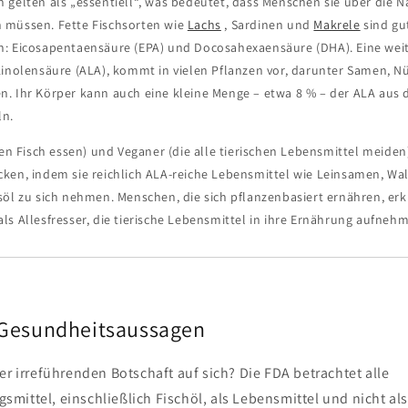
 gelten als „essentiell“, was bedeutet, dass Menschen sie über die 
 müssen. Fette Fischsorten wie
Lachs
, Sardinen und
Makrele
sind gu
: Eicosapentaensäure (EPA) und Docosahexaensäure (DHA). Eine wei
Linolensäure (ALA), kommt in vielen Pflanzen vor, darunter Samen, N
. Ihr Körper kann auch eine kleine Menge – etwa 8 % – der ALA aus 
n.
nen Fisch essen) und Veganer (die alle tierischen Lebensmittel meide
ken, indem sie reichlich ALA-reiche Lebensmittel wie Leinsamen, Wa
söl zu sich nehmen. Menschen, die sich pflanzenbasiert ernähren, er
s Allesfresser, die tierische Lebensmittel in ihre Ernährung aufneh
 Gesundheitsaussagen
er irreführenden Botschaft auf sich? Die FDA betrachtet alle
ittel, einschließlich Fischöl, als Lebensmittel und nicht als