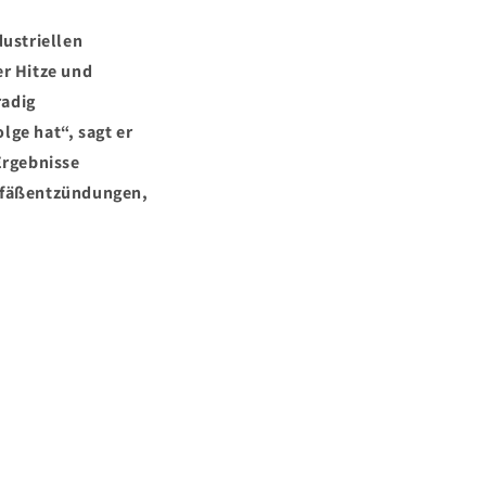
ustriellen
er Hitze und
radig
lge hat“, sagt er
Ergebnisse
Gefäßentzündungen,