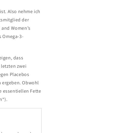
 ist. Also nehme ich
tsmitglied der
am and Women’s
ls Omega-3-
eigen, dass
 letzten zwei
egen Placebos
en ergeben. Obwohl
 essentiellen Fette
n“).